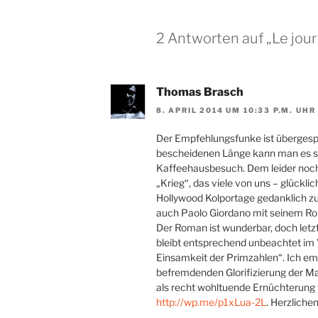
2 Antworten auf „Le jour
Thomas Brasch
8. APRIL 2014 UM 10:33 P.M. UHR
Der Empfehlungsfunke ist übergesp
bescheidenen Länge kann man es s
Kaffeehausbesuch. Dem leider noc
„Krieg“, das viele von uns – glückl
Hollywood Kolportage gedanklich zu
auch Paolo Giordano mit seinem 
Der Roman ist wunderbar, doch letz
bleibt entsprechend unbeachtet im 
Einsamkeit der Primzahlen“. Ich emp
befremdenden Glorifizierung der Mar
als recht wohltuende Ernüchterung 
http://wp.me/p1xLua-2L
. Herzliche