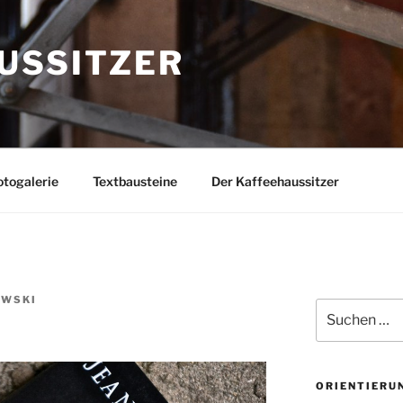
USSITZER
togalerie
Textbausteine
Der Kaffeehaussitzer
OWSKI
Suchen
nach:
ORIENTIERU