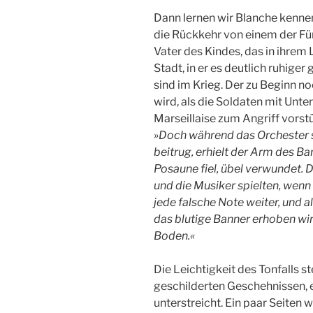
Dann lernen wir Blanche kennen
die Rückkehr von einem der Fün
Vater des Kindes, das in ihrem 
Stadt, in er es deutlich ruhige
sind im Krieg. Der zu Beginn n
wird, als die Soldaten mit Unt
Marseillaise zum Angriff vorstü
»Doch während das Orchester 
beitrug, erhielt der Arm des B
Posaune fiel, übel verwundet.
und die Musiker spielten, wenn
jede falsche Note weiter, und al
das blutige Banner erhoben wird
Boden.«
Die Leichtigkeit des Tonfalls 
geschilderten Geschehnissen, ei
unterstreicht. Ein paar Seiten w