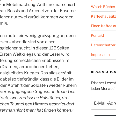
 zur Mobilmachung. Anthime marschiert
Wo ich Bücher 
au, Bossis und Arcenel von der Kaserne
Kaffeehaussitz
n denen nur zwei zurückkommen werden.
rmig.
Einen Kaffee 
Kontakt
n, mutet ein wenig großspurig an, denn
lesen – aber die sind von einer
Datenschutzer
sgleichen sucht. In diesen 125 Seiten
Ersten Weltkriegs und der Leser wird
Impressum
terung, schrecklichen Erlebnissen im
 Dramen, zerbrochenen Leben,
BLOG VIA E-
osigkeit des Krieges. Das alles erzählt
abei so tiefgründig, dass die Bilder im
Frischer Leses
h der Abfahrt der Soldaten wieder Ruhe in
jeden Monat dre
erloren gegangene Gegenstände sind ins
ck, zwei zerrissene Halstücher, drei
E-
tischen Taumel gen Himmel geschleudert
Mail-
ger man nicht mehr hat finden können.«
Adresse