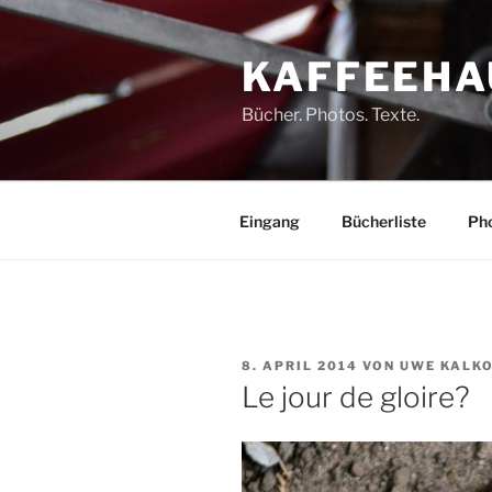
Zum
Inhalt
KAFFEEHA
springen
Bücher. Photos. Texte.
Eingang
Bücherliste
Pho
VERÖFFENTLICHT
8. APRIL 2014
VON
UWE KALK
AM
Le jour de gloire?