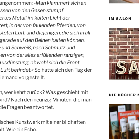
t angenommen:
»Man klammert sich an
dessen von den Gasen stumpf
rtes Metall im kalten Licht der
IM SALON
rt, in der von faulenden Pferden, von
en Luft, und diejenigen, die sich in all
rade auf den Beinen halten können,
e und Schweiß, nach Schmutz und
 von der alles erfüllenden ranzigen,
usdünstung, obwohl sich die Front
 Luft befindet.«
So hatte sich den Tag der
iemand vorgestellt.
n, wer kehrt zurück? Was geschieht mit
DIE BÜCHER 
wird? Nach den neunzig Minuten, die man
 die Fragen beantwortet.
stisches Kunstwerk mit einer bildhaften
lt. Wie ein Echo.