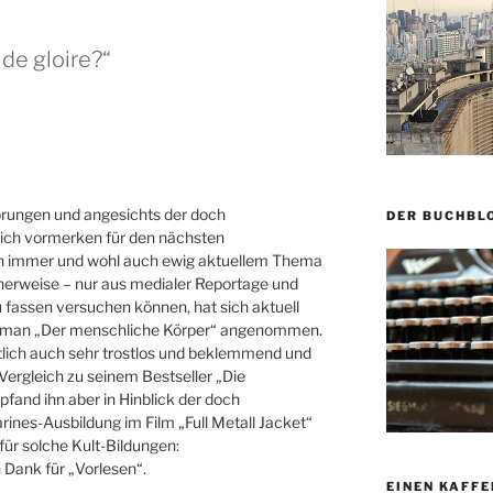
 de gloire?“
rungen und angesichts der doch
DER BUCHBL
ich vormerken für den nächsten
h immer und wohl auch ewig aktuellem Thema
icherweise – nur aus medialer Reportage und
 fassen versuchen können, hat sich aktuell
Roman „Der menschliche Körper“ angenommen.
tlich auch sehr trostlos und beklemmend und
Vergleich zu seinem Bestseller „Die
fand ihn aber in Hinblick der doch
ines-Ausbildung im Film „Full Metall Jacket“
für solche Kult-Bildungen:
n Dank für „Vorlesen“.
EINEN KAFFE