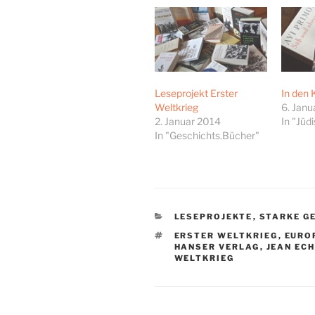
Leseprojekt Erster
In den 
Weltkrieg
6. Janu
2. Januar 2014
In "Jüd
In "Geschichts.Bücher"
KATEGORIEN
LESEPROJEKTE
,
STARKE G
SCHLAGWÖRTER
ERSTER WELTKRIEG
,
EURO
HANSER VERLAG
,
JEAN EC
WELTKRIEG