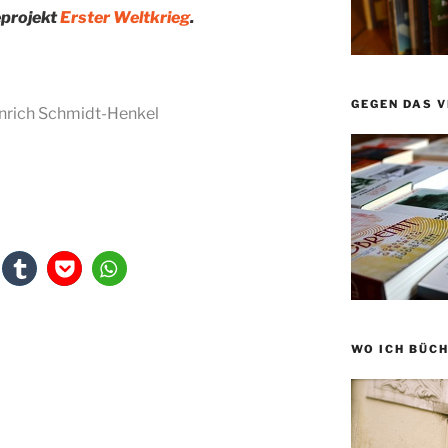
eprojekt
Erster Weltkrieg
.
GEGEN DAS 
nrich Schmidt-Henkel
WO ICH BÜCH