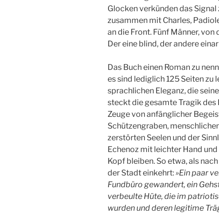
Glocken verkünden das Signal
zusammen mit Charles, Padiole
an die Front. Fünf Männer, vo
Der eine blind, der andere eina
Das Buch einen Roman zu nenne
es sind lediglich 125 Seiten zu 
sprachlichen Eleganz, die seine
steckt die gesamte Tragik des 
Zeuge von anfänglicher Begeis
Schützengraben, menschlichen
zerstörten Seelen und der Sinnl
Echenoz mit leichter Hand und d
Kopf bleiben. So etwa, als nac
der Stadt einkehrt:
»Ein paar v
Fundbüro gewandert, ein Gehsto
verbeulte Hüte, die im patrio
wurden und deren legitime Trä