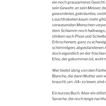
ein noch grausameres Gesich
sein Gewehr, an sein Messer, 
gewordenes, gebräuntes, oxidie
Leuchtraketen kaum mehr glitze
verwesenden Menschen verpestet
dem Schlamm noch halbwegs ge
stinken nach Pisse und Scheiß
Erbrochenem, ganz zu schweigen
schimmligen, abgestandenen A
doch eigentlich an der frischen
Ehre, der gekommen ist, wohl n
Wer bleibt übrig von den Fünfe
Blanche, die dann Mutter sein 
braucht, um »14« zu lesen, sind
Ein kurzes Buch. Aber ein stili
Sprache, die noch lange nachha