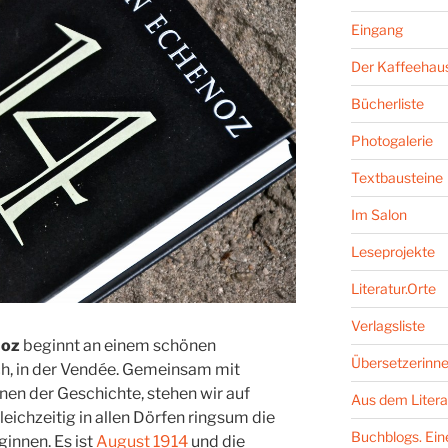
Eingang
Der Kaffeehaus
Bücherliste
Photogalerie
Textbausteine
Im Salon
Leseprojekte
Literatur.Orte
Verlagsliste
noz
beginnt an einem schönen
Übersetzerinne
h, in der Vendée. Gemeinsam mit
en der Geschichte, stehen wir auf
Aus dem Litera
eichzeitig in allen Dörfen ringsum die
Buchblogs. Eine
innen. Es ist
August 1914
und die