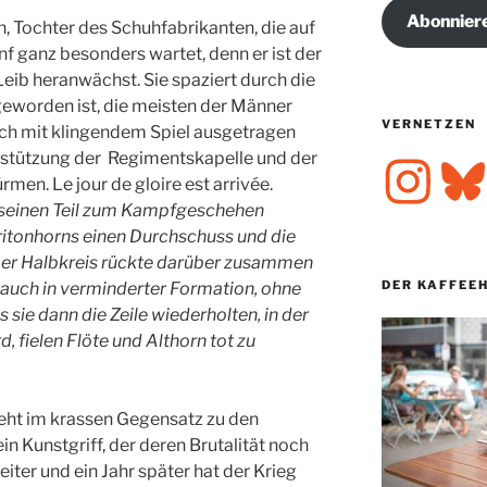
Abonnier
, Tochter des Schuhfabrikanten, die auf
f ganz besonders wartet, denn er ist der
Leib heranwächst. Sie spaziert durch die
r geworden ist, die meisten der Männer
VERNETZEN
och mit klingendem Spiel ausgetragen
erstützung der Regimentskapelle und der
Instagram
Bluesk
rmen. Le jour de gloire est arrivée.
seinen Teil zum Kampfgeschehen
aritonhorns einen Durchschuss und die
 Der Halbkreis rückte darüber zusammen
DER KAFFEE
 auch in verminderter Formation, ohne
s sie dann die Zeile wiederholten, in der
, fielen Flöte und Althorn tot zu
steht im krassen Gegensatz zu den
n Kunstgriff, der deren Brutalität noch
eiter und ein Jahr später hat der Krieg