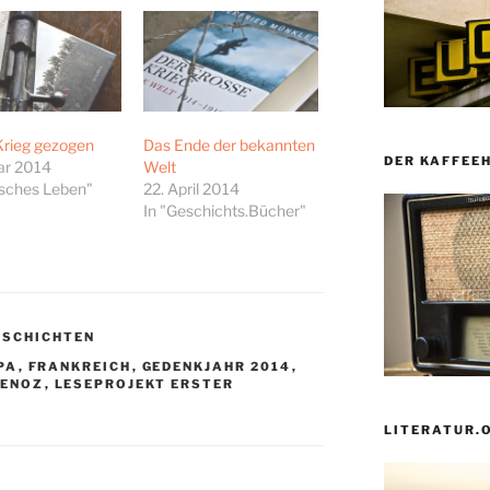
Krieg gezogen
Das Ende der bekannten
DER KAFFEE
ar 2014
Welt
isches Leben"
22. April 2014
In "Geschichts.Bücher"
ESCHICHTEN
PA
,
FRANKREICH
,
GEDENKJAHR 2014
,
HENOZ
,
LESEPROJEKT ERSTER
LITERATUR.