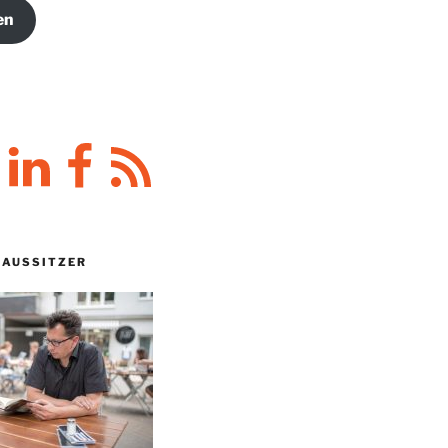
en
y
LinkedIn
Facebook
RSS-
Feed
HAUSSITZER