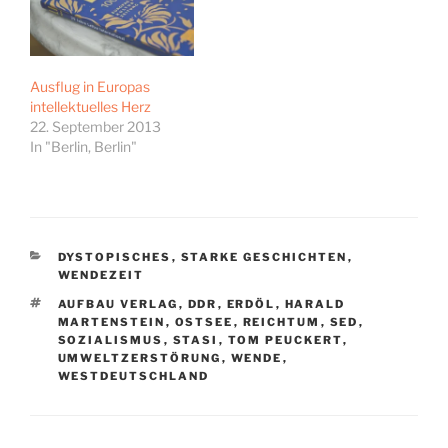
Ausflug in Europas
intellektuelles Herz
22. September 2013
In "Berlin, Berlin"
KATEGORIEN
DYSTOPISCHES
,
STARKE GESCHICHTEN
,
WENDEZEIT
SCHLAGWÖRTER
AUFBAU VERLAG
,
DDR
,
ERDÖL
,
HARALD
MARTENSTEIN
,
OSTSEE
,
REICHTUM
,
SED
,
SOZIALISMUS
,
STASI
,
TOM PEUCKERT
,
UMWELTZERSTÖRUNG
,
WENDE
,
WESTDEUTSCHLAND