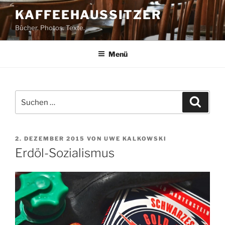
Zum
KAFFEEHAUSSITZER
Inhalt
Bücher. Photos. Texte.
springen
Menü
Suchen
Suche
nach:
VERÖFFENTLICHT
2. DEZEMBER 2015
VON
UWE KALKOWSKI
AM
Erdöl-Sozialismus