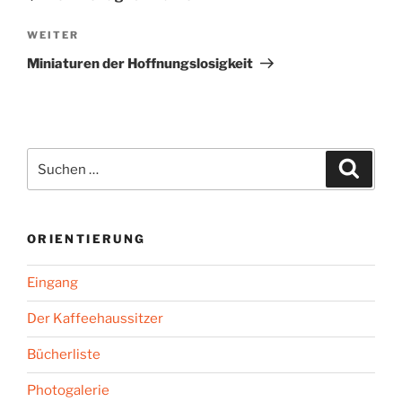
Nächster
WEITER
Beitrag
Miniaturen der Hoffnungslosigkeit
Suchen
Suche
nach:
ORIENTIERUNG
Eingang
Der Kaffeehaussitzer
Bücherliste
Photogalerie