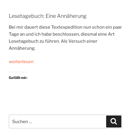
Lesetagebuch: Eine Annäherung
Bei mir dauert diese Textexpedition nun schon ein paar
Tage an und ich habe beschlossen, diesmal eine Art
Lesetagebuch zu führen. Als Versuch einer
Annäherung.
„Ein
weiterlesen
BRD-
Lesebuch“
Gefällt mir:
Suchen
Suche
nach: