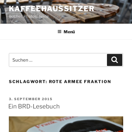
Zum
KAFFEEHAUSSITZER
Inhalt
Bücher. Photos. Texte.
springen
Menü
Suchen
Suche
nach:
SCHLAGWORT:
ROTE ARMEE FRAKTION
VERÖFFENTLICHT
3. SEPTEMBER 2015
AM
Ein BRD-Lesebuch