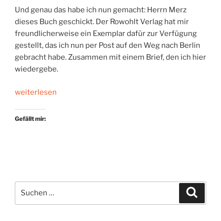
Und genau das habe ich nun gemacht: Herrn Merz
dieses Buch geschickt. Der Rowohlt Verlag hat mir
freundlicherweise ein Exemplar dafür zur Verfügung
gestellt, das ich nun per Post auf den Weg nach Berlin
gebracht habe. Zusammen mit einem Brief, den ich hier
wiedergebe.
„Ein
weiterlesen
Buch
für
Gefällt mir:
Herrn
Merz.
Mit
einem
Brief“
Suchen
Suche
nach: