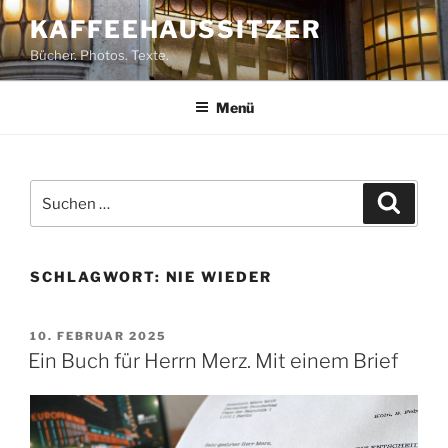
Zum
KAFFEEHAUSSITZER
Inhalt
Bücher. Photos. Texte.
springen
Menü
Suchen
Suche
nach:
SCHLAGWORT:
NIE WIEDER
VERÖFFENTLICHT
10. FEBRUAR 2025
AM
Ein Buch für Herrn Merz. Mit einem Brief