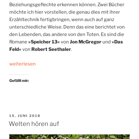
Beziehungsgeflechte erkennen können. Zwei Bücher
möchte ich hier vorstellen, die genau dies mit ihrer
Erzähltechnik fertigbringen, wenn auch auf ganz
unterschiedliche Weise. Denn das eine berichtet von
den Lebenden, das andere von den Toten. Es sind die
Romane
»Speicher 13«
von
Jon McGregor
und
»Das
Feld«
von
Robert Seethaler
.
„Die
weiterlesen
Lebenden
und
Gefällt mir:
die
Toten“
VERÖFFENTLICHT
15. JUNI 2018
AM
Welten hören auf