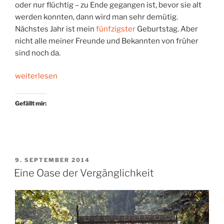
oder nur flüchtig – zu Ende gegangen ist, bevor sie alt
werden konnten, dann wird man sehr demütig.
Nächstes Jahr ist mein
fünfzigster
Geburtstag. Aber
nicht alle meiner Freunde und Bekannten von früher
sind noch da.
„Welten
weiterlesen
hören
auf“
Gefällt mir:
VERÖFFENTLICHT
9. SEPTEMBER 2014
AM
Eine Oase der Vergänglichkeit