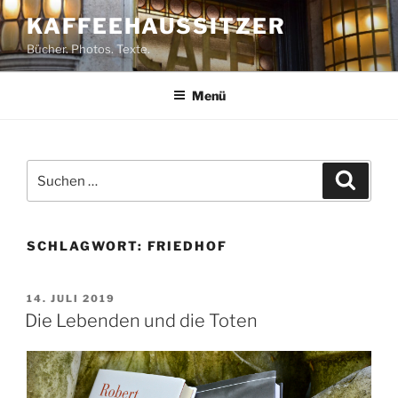
Zum
KAFFEEHAUSSITZER
Inhalt
Bücher. Photos. Texte.
springen
Menü
Suchen
Suche
nach:
SCHLAGWORT:
FRIEDHOF
VERÖFFENTLICHT
14. JULI 2019
AM
Die Lebenden und die Toten