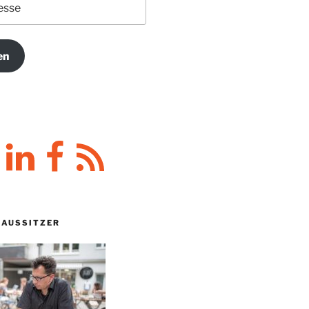
en
y
LinkedIn
Facebook
RSS-
Feed
HAUSSITZER