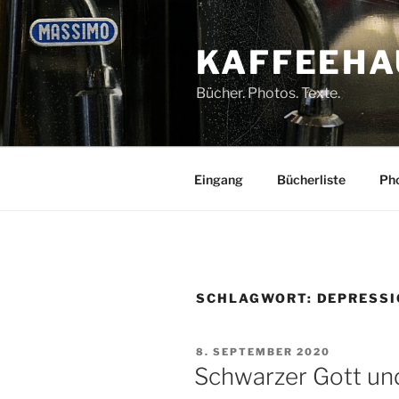
Zum
Inhalt
KAFFEEHA
springen
Bücher. Photos. Texte.
Eingang
Bücherliste
Pho
SCHLAGWORT:
DEPRESS
VERÖFFENTLICHT
8. SEPTEMBER 2020
AM
Schwarzer Gott un