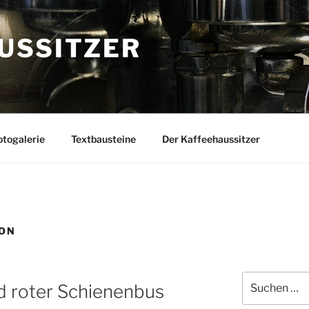
USSITZER
togalerie
Textbausteine
Der Kaffeehaussitzer
ION
Suchen
d roter Schienenbus
nach: