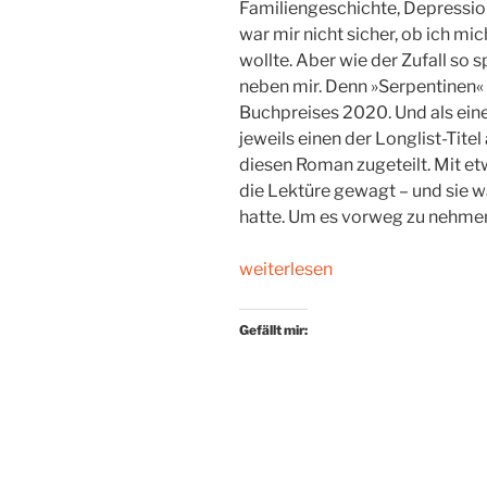
Familiengeschichte, Depression 
war mir nicht sicher, ob ich m
wollte. Aber wie der Zufall so 
neben mir. Denn »Serpentinen« 
Buchpreises 2020. Und als ein
jeweils einen der Longlist-Titel 
diesen Roman zugeteilt. Mit e
die Lektüre gewagt – und sie wa
hatte. Um es vorweg zu nehmen
„Schwarzer
weiterlesen
Gott
und
Gefällt mir:
roter
Schienenbus“