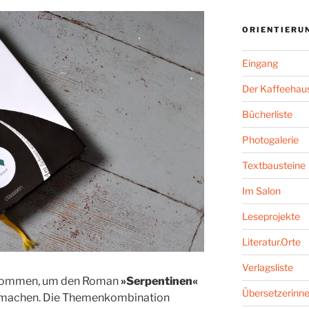
ORIENTIERU
Eingang
Der Kaffeehaus
Bücherliste
Photogalerie
Textbausteine
Im Salon
Leseprojekte
Literatur.Orte
Verlagsliste
genommen, um den Roman
»Serpentinen«
Übersetzerinne
 machen. Die Themenkombination