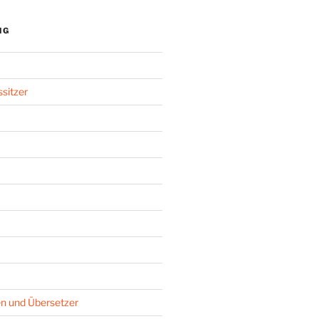
NG
sitzer
n und Übersetzer