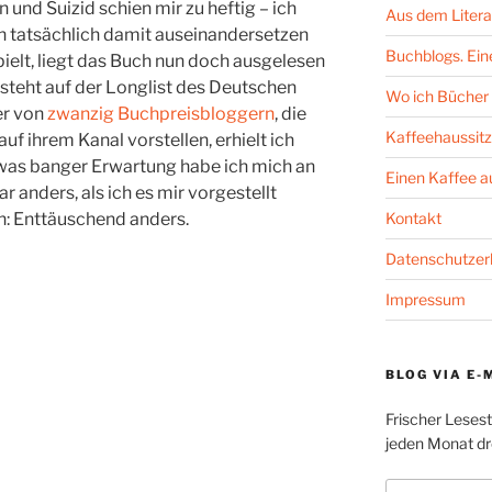
und Suizid schien mir zu heftig – ich
Aus dem Litera
ich tatsächlich damit auseinandersetzen
Buchblogs. Eine
spielt, liegt das Buch nun doch ausgelesen
steht auf der Longlist des Deutschen
Wo ich Bücher 
er von
zwanzig Buchpreisbloggern
, die
Kaffeehaussitz
auf ihrem Kanal vorstellen, erhielt ich
twas banger Erwartung habe ich mich an
Einen Kaffee 
r anders, als ich es mir vorgestellt
Kontakt
: Enttäuschend anders.
Datenschutzer
Impressum
BLOG VIA E-
Frischer Leses
jeden Monat dre
E-