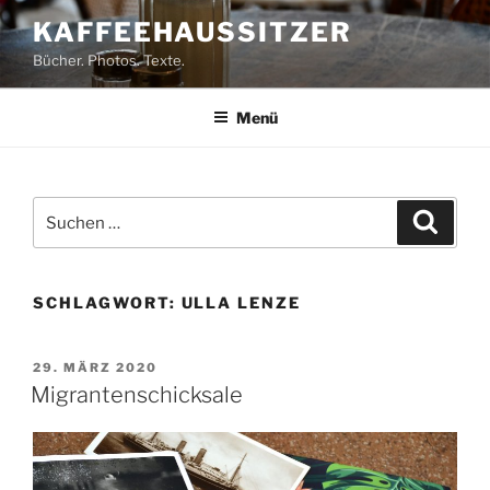
Zum
KAFFEEHAUSSITZER
Inhalt
Bücher. Photos. Texte.
springen
Menü
Suchen
Suche
nach:
SCHLAGWORT:
ULLA LENZE
VERÖFFENTLICHT
29. MÄRZ 2020
AM
Migrantenschicksale