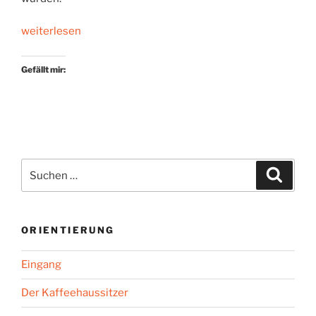
„Migrantenschicksale“
weiterlesen
Gefällt mir:
Suchen
Suche
nach:
ORIENTIERUNG
Eingang
Der Kaffeehaussitzer