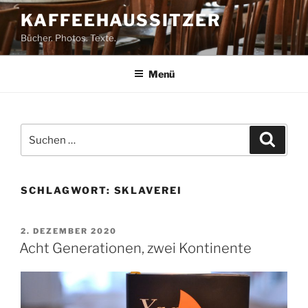
Zum
KAFFEEHAUSSITZER
Inhalt
Bücher. Photos. Texte.
springen
Menü
Suchen
Suche
nach:
SCHLAGWORT:
SKLAVEREI
VERÖFFENTLICHT
2. DEZEMBER 2020
AM
Acht Generationen, zwei Kontinente