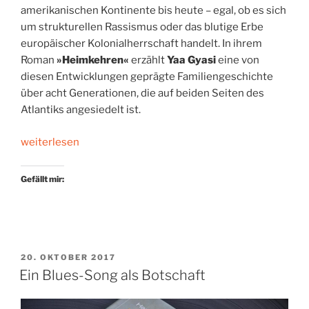
amerikanischen Kontinente bis heute – egal, ob es sich
um strukturellen Rassismus oder das blutige Erbe
europäischer Kolonialherrschaft handelt. In ihrem
Roman
»Heimkehren«
erzählt
Yaa Gyasi
eine von
diesen Entwicklungen geprägte Familiengeschichte
über acht Generationen, die auf beiden Seiten des
Atlantiks angesiedelt ist.
„Acht
weiterlesen
Generationen,
zwei
Gefällt mir:
Kontinente“
VERÖFFENTLICHT
20. OKTOBER 2017
AM
Ein Blues-Song als Botschaft