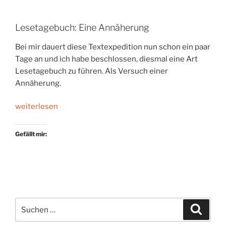
Lesetagebuch: Eine Annäherung
Bei mir dauert diese Textexpedition nun schon ein paar
Tage an und ich habe beschlossen, diesmal eine Art
Lesetagebuch zu führen. Als Versuch einer
Annäherung.
„Ein
weiterlesen
BRD-
Lesebuch“
Gefällt mir:
Suchen
Suche
nach: