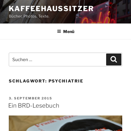
Zum
KAFFEEHAUSSITZER
Inhalt
Bücher. Photos. Texte.
springen
Menü
Suchen
Suche
nach:
SCHLAGWORT:
PSYCHIATRIE
VERÖFFENTLICHT
3. SEPTEMBER 2015
AM
Ein BRD-Lesebuch