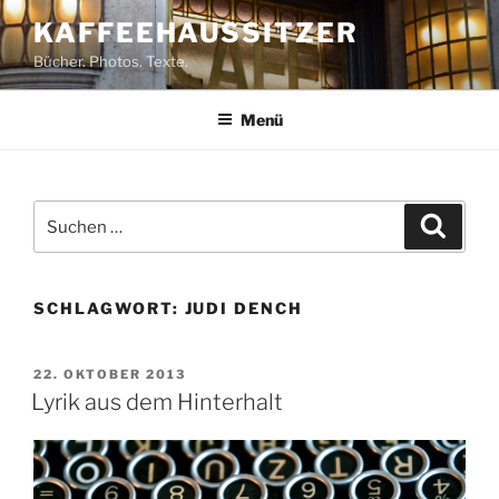
Zum
KAFFEEHAUSSITZER
Inhalt
Bücher. Photos. Texte.
springen
Menü
Suchen
Suche
nach:
SCHLAGWORT:
JUDI DENCH
VERÖFFENTLICHT
22. OKTOBER 2013
AM
Lyrik aus dem Hinterhalt