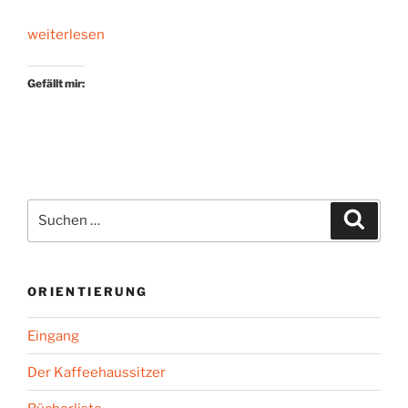
„Lyrik
weiterlesen
aus
dem
Gefällt mir:
Hinterhalt“
Suchen
Suche
nach:
ORIENTIERUNG
Eingang
Der Kaffeehaussitzer