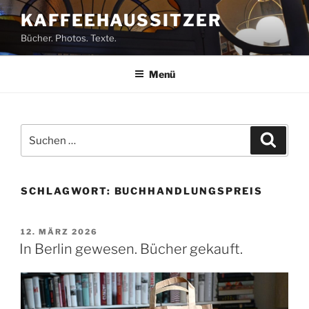
Zum
KAFFEEHAUSSITZER
Inhalt
Bücher. Photos. Texte.
springen
Menü
Suchen
Suche
nach:
SCHLAGWORT:
BUCHHANDLUNGSPREIS
VERÖFFENTLICHT
12. MÄRZ 2026
AM
In Berlin gewesen. Bücher gekauft.