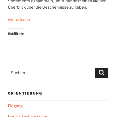
Statements zu sammeln, um zumindest einen kleinen
Überblick über die Geschehnisse zu geben.
„In
weiterlesen
Berlin
gewesen.
Gefällt mir:
Bücher
gekauft.“
Suchen
Suche
nach:
ORIENTIERUNG
Eingang
Der Kaffeehaussitzer