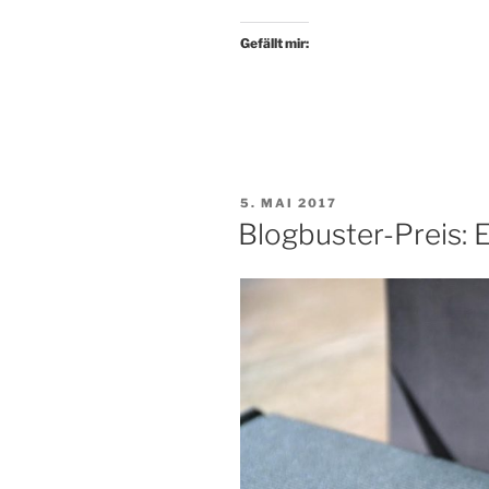
an
B.
Gefällt mir:
Traven“
VERÖFFENTLICHT
5. MAI 2017
AM
Blogbuster-Preis: E