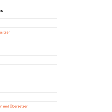
NG
sitzer
n und Übersetzer