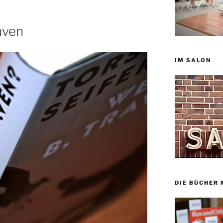
aven
IM SALON
DIE BÜCHER 