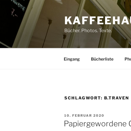
Zum
Inhalt
KAFFEEHA
springen
Bücher. Photos. Texte.
Eingang
Bücherliste
Pho
SCHLAGWORT:
B.TRAVEN
VERÖFFENTLICHT
10. FEBRUAR 2020
AM
Papiergewordene 