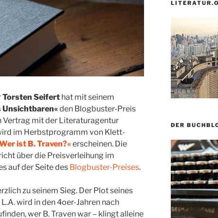
LITERATUR.
r
Torsten Seifert
hat mit seinem
s Unsichtbaren«
den Blogbuster-Preis
 Vertrag mit der Literaturagentur
DER BUCHBL
wird im Herbstprogramm von Klett-
Wer ist B. Traven?«
erscheinen. Die
cht über die Preisverleihung im
s auf der Seite des
Blogbuster-Preises
.
erzlich zu seinem Sieg. Der Plot seines
 L.A. wird in den 4oer-Jahren nach
inden, wer B. Traven war – klingt alleine