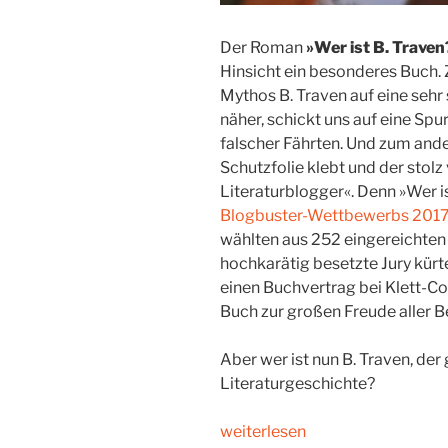
Der Roman
»Wer ist B. Traven
Hinsicht ein besonderes Buch.
Mythos B. Traven auf eine seh
näher, schickt uns auf eine Sp
falscher Fährten. Und zum ande
Schutzfolie klebt und der stolz
Literaturblogger«. Denn »Wer ist
Blogbuster-Wettbewerbs 201
wählten aus 252 eingereichten 
hochkarätig besetzte Jury kürt
einen Buchvertrag bei Klett-Cot
Buch zur großen Freude aller B
Aber wer ist nun B. Traven, de
Literaturgeschichte?
„Hommage
weiterlesen