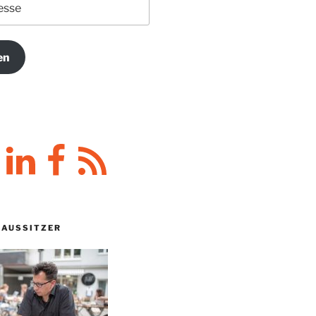
en
y
LinkedIn
Facebook
RSS-
Feed
HAUSSITZER