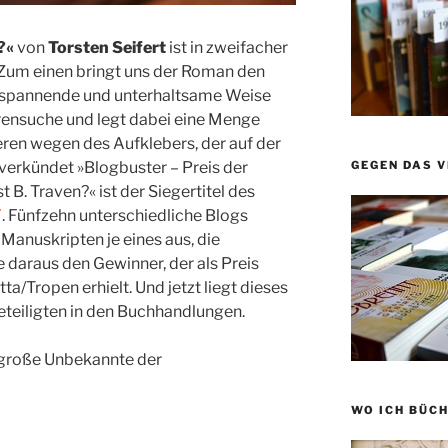
?«
von
Torsten Seifert
ist in zweifacher
 Zum einen bringt uns der Roman den
r spannende und unterhaltsame Weise
urensuche und legt dabei eine Menge
ren wegen des Aufklebers, der auf der
 verkündet »Blogbuster – Preis der
GEGEN DAS 
 B. Traven?« ist der Siegertitel des
7
. Fünfzehn unterschiedliche Blogs
Manuskripten je eines aus, die
e daraus den Gewinner, der als Preis
ta/Tropen erhielt. Und jetzt liegt dieses
eteiligten in den Buchhandlungen.
r große Unbekannte der
WO ICH BÜCH