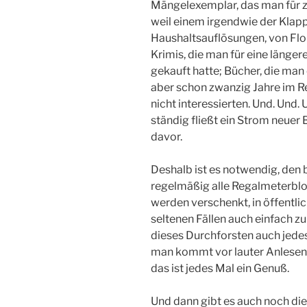
Mängelexemplar, das man für 
weil einem irgendwie der Klapp
Haushaltsauflösungen, von Fl
Krimis, die man für eine länge
gekauft hatte; Bücher, die man
aber schon zwanzig Jahre im Re
nicht interessierten. Und. Und. 
ständig fließt ein Strom neuer 
davor.
Deshalb ist es notwendig, den 
regelmäßig alle Regalmeterblo
werden verschenkt, in öffentli
seltenen Fällen auch einfach 
dieses Durchforsten auch jede
man kommt vor lauter Anlesen u
das ist jedes Mal ein Genuß.
Und dann gibt es auch noch die