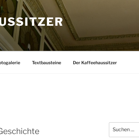
USSITZER
togalerie
Textbausteine
Der Kaffeehaussitzer
Suchen
Geschichte
nach: