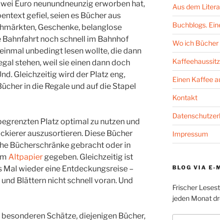
zwei Euro neunundneunzig erworben hat,
Aus dem Litera
entext gefiel, seien es Bücher aus
Buchblogs. Eine
ohmärkten, Geschenke, belanglose
re Bahnfahrt noch schnell im Bahnhof
Wo ich Bücher 
 einmal unbedingt lesen wollte, die dann
Kaffeehaussitz
gal stehen, weil sie einen dann doch
Und. Gleichzeitig wird der Platz eng,
Einen Kaffee 
Bücher in die Regale und auf die Stapel
Kontakt
Datenschutzer
begrenzten Platz optimal zu nutzen und
ckierer auszusortieren. Diese Bücher
Impressum
che Bücherschränke gebracht oder in
zum
Altpapier
gegeben. Gleichzeitig ist
BLOG VIA E-
s Mal wieder eine Entdeckungsreise –
nd Blättern nicht schnell voran. Und
Frischer Leses
jeden Monat dre
 besonderen Schätze, diejenigen Bücher,
E-