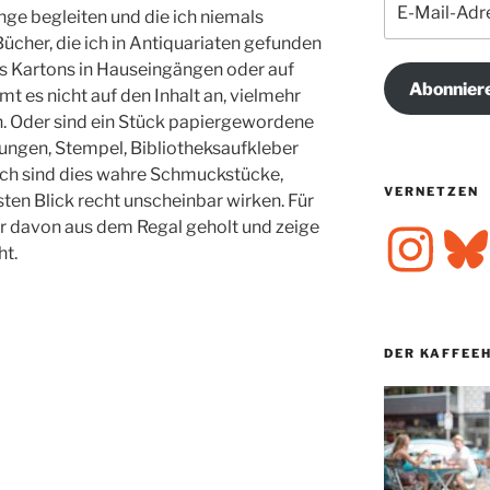
nge begleiten und die ich niemals
Mail-
ücher, die ich in Antiquariaten gefunden
Adresse
s Kartons in Hauseingängen oder auf
Abonnier
t es nicht auf den Inhalt an, vielmehr
n. Oder sind ein Stück papiergewordene
ungen, Stempel, Bibliotheksaufkleber
ich sind dies wahre Schmuckstücke,
VERNETZEN
sten Blick recht unscheinbar wirken. Für
ar davon aus dem Regal geholt und zeige
Instagram
Bluesk
ht.
DER KAFFEE