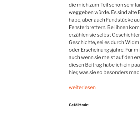
die mich zum Teil schon sehr la
weggeben würde. Es sind alte B
habe, aber auch Fundstücke au
Fensterbrettern. Bei ihnen komm
erzählen sie selbst Geschichte
Geschichte, sei es durch Widm
oder Erscheinungsjahre. Für m
auch wenn sie meist auf den er
diesen Beitrag habe ich ein pa
hier, was sie so besonders mac
„Papiergewordene
weiterlesen
Geschichte“
Gefällt mir: