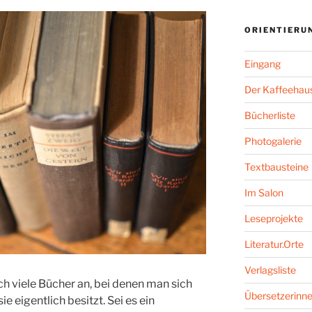
ORIENTIERU
Eingang
Der Kaffeehaus
Bücherliste
Photogalerie
Textbausteine
Im Salon
Leseprojekte
Literatur.Orte
Verlagsliste
h viele Bücher an, bei denen man sich
Übersetzerinne
 eigentlich besitzt. Sei es ein