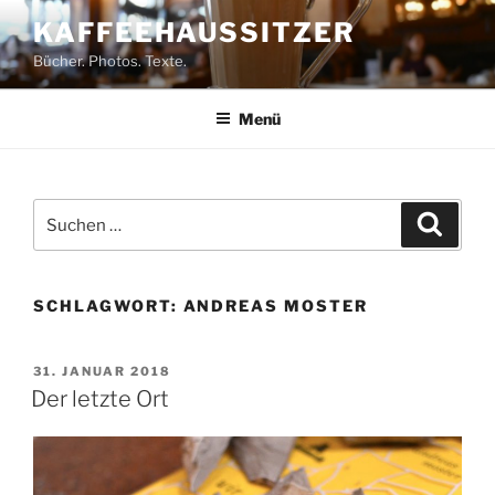
Zum
KAFFEEHAUSSITZER
Inhalt
Bücher. Photos. Texte.
springen
Menü
Suchen
Suche
nach:
SCHLAGWORT:
ANDREAS MOSTER
VERÖFFENTLICHT
31. JANUAR 2018
AM
Der letzte Ort