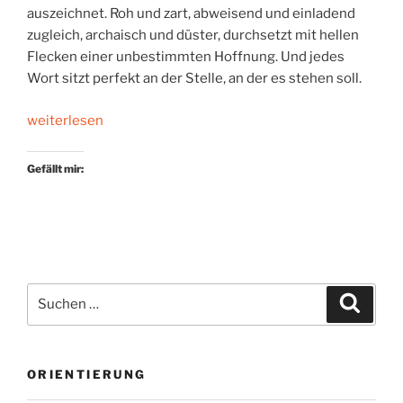
auszeichnet. Roh und zart, abweisend und einladend
zugleich, archaisch und düster, durchsetzt mit hellen
Flecken einer unbestimmten Hoffnung. Und jedes
Wort sitzt perfekt an der Stelle, an der es stehen soll.
„Der
weiterlesen
letzte
Ort“
Gefällt mir:
Suchen
Suche
nach:
ORIENTIERUNG