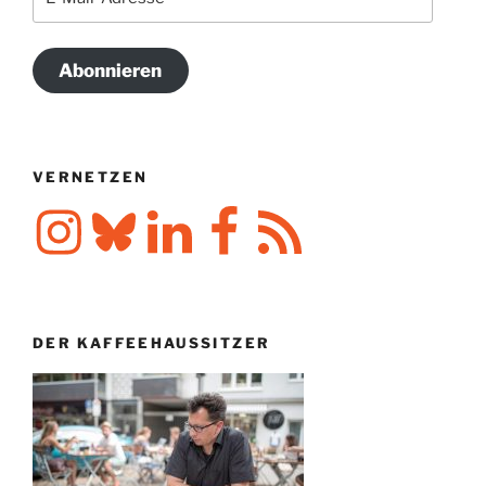
Mail-
Adresse
Abonnieren
VERNETZEN
Instagram
Bluesky
LinkedIn
Facebook
RSS-
Feed
DER KAFFEEHAUSSITZER