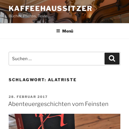
Zum
KAFFEEHAUSSITZER
Inhalt
Bücher. Photos. Texte.
springen
Menü
Suchen
Suche
nach:
SCHLAGWORT:
ALATRISTE
VERÖFFENTLICHT
28. FEBRUAR 2017
AM
Abenteuergeschichten vom Feinsten