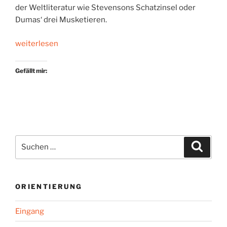
der Weltliteratur wie Stevensons Schatzinsel oder
Dumas‘ drei Musketieren.
„Abenteuergeschichten
weiterlesen
vom
Feinsten“
Gefällt mir:
Suchen
Suche
nach:
ORIENTIERUNG
Eingang