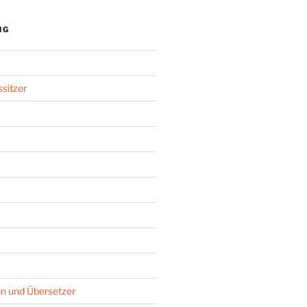
NG
sitzer
n und Übersetzer