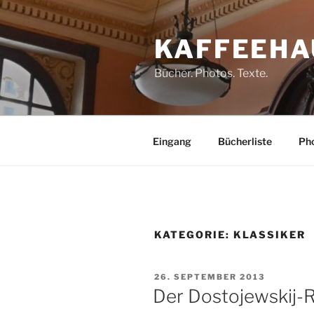
Zum
Inhalt
KAFFEEHA
springen
Bücher. Photos. Texte.
Eingang
Bücherliste
Pho
KATEGORIE:
KLASSIKER
VERÖFFENTLICHT
26. SEPTEMBER 2013
AM
Der Dostojewskij-