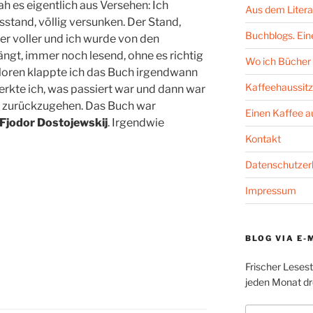
h es eigentlich aus Versehen: Ich
Aus dem Litera
sstand, völlig versunken. Der Stand,
Buchblogs. Eine
r voller und ich wurde von den
gt, immer noch lesend, ohne es richtig
Wo ich Bücher 
loren klappte ich das Buch irgendwann
Kaffeehaussitz
erkte ich, was passiert war und dann war
nd zurückzugehen. Das Buch war
Einen Kaffee 
Fjodor Dostojewskij
. Irgendwie
Kontakt
Datenschutzer
Impressum
BLOG VIA E-
Frischer Leses
jeden Monat dre
E-