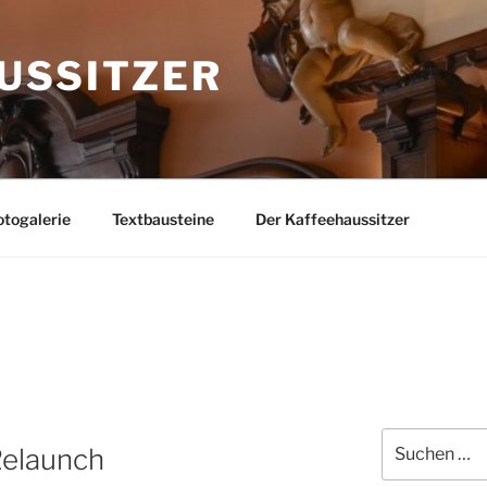
USSITZER
togalerie
Textbausteine
Der Kaffeehaussitzer
Suchen
Relaunch
nach: