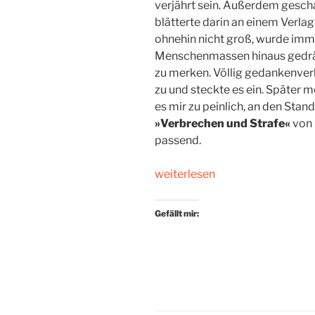
verjährt sein. Außerdem gescha
blätterte darin an einem Verlag
ohnehin nicht groß, wurde imme
Menschenmassen hinaus gedrän
zu merken. Völlig gedankenver
zu und steckte es ein. Später m
es mir zu peinlich, an den Sta
»Verbrechen und Strafe«
von
passend.
„Der
weiterlesen
Dostojewskij-
Relaunch“
Gefällt mir: