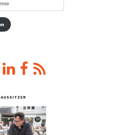
en
y
LinkedIn
Facebook
RSS-
Feed
HAUSSITZER