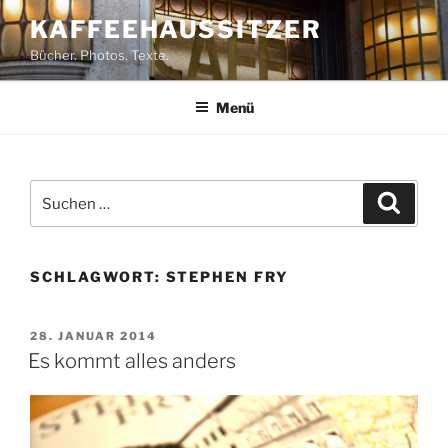
Zum
KAFFEEHAUSSITZER
Inhalt
Bücher. Photos. Texte.
springen
Menü
Suchen
Suche
nach:
SCHLAGWORT:
STEPHEN FRY
VERÖFFENTLICHT
28. JANUAR 2014
AM
Es kommt alles anders