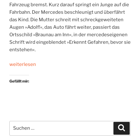
Fahrzeug bremst. Kurz darauf springt ein Junge auf die
Fahrbahn. Der Mercedes beschleunigt und überfährt
das Kind. Die Mutter schreit mit schreckgeweiteten
Augen »Adolf!«, das Auto fährt weiter, passiert das
Ortsschild »Braunau am Inn«, in der mercedeseigenen
Schrift wird eingeblendet »Erkennt Gefahren, bevor sie
entstehen«.
„Es
weiterlesen
kommt
alles
Gefällt mir:
anders“
Suchen
Suche
nach: