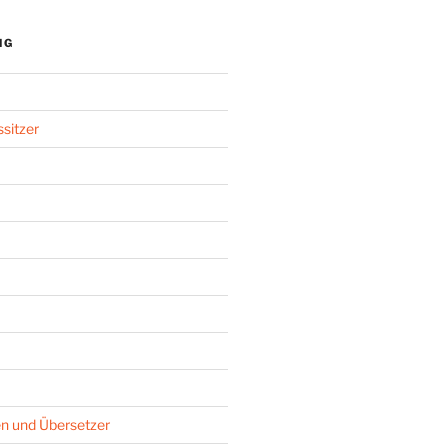
NG
sitzer
n und Übersetzer