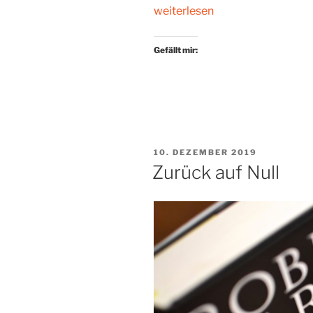
„Wie
weiterlesen
ein
Riss
Gefällt mir:
in
der
Leinwand“
VERÖFFENTLICHT
10. DEZEMBER 2019
AM
Zurück auf Null