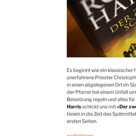
Es beginnt wie ein klassischer 
unerfahrene Priester Christoph
in einen abgelegenen Ort im S
der Pfarrer bei einem Unfall u
Beisetzung regeln und alles fü
Harris
schickt uns mit
»Der zw
hinein in die Zeit des Spätmitte
ersten Seiten.
„Zurück
weiterlesen