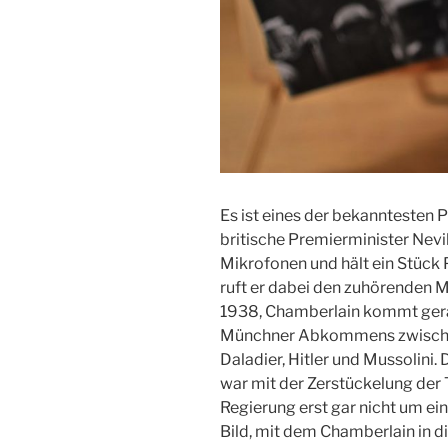
Es ist eines der bekanntesten 
britische Premierminister Nevi
Mikrofonen und hält ein Stück 
ruft er dabei den zuhörenden M
1938, Chamberlain kommt gera
Münchner Abkommens zwischen
Daladier, Hitler und Mussolini.
war mit der Zerstückelung der
Regierung erst gar nicht um ei
Bild, mit dem Chamberlain in d