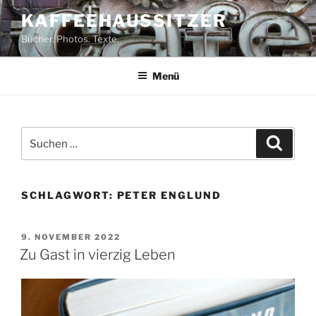
Zum
KAFFEEHAUSSITZER
Inhalt
Bücher. Photos. Texte.
springen
Menü
Suchen
Suche
nach:
SCHLAGWORT:
PETER ENGLUND
VERÖFFENTLICHT
9. NOVEMBER 2022
AM
Zu Gast in vierzig Leben