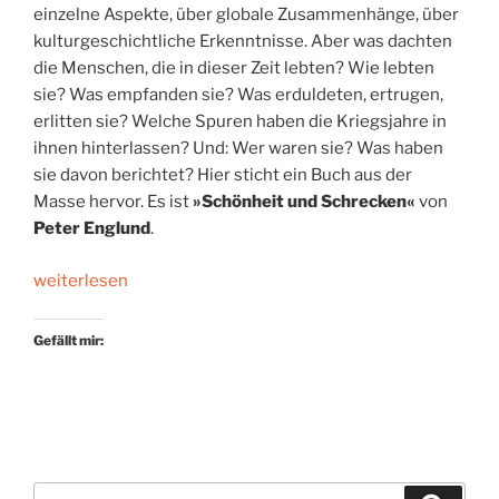
einzelne Aspekte, über globale Zusammenhänge, über
kulturgeschichtliche Erkenntnisse. Aber was dachten
die Menschen, die in dieser Zeit lebten? Wie lebten
sie? Was empfanden sie? Was erduldeten, ertrugen,
erlitten sie? Welche Spuren haben die Kriegsjahre in
ihnen hinterlassen? Und: Wer waren sie? Was haben
sie davon berichtet? Hier sticht ein Buch aus der
Masse hervor. Es ist
»Schönheit und Schrecken«
von
Pet
er Englund
.
„Erster
weiterlesen
Weltkrieg
privat“
Gefällt mir:
Suchen